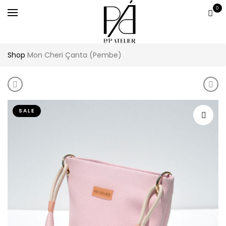
0
Shop
Mon Cheri Çanta (Pembe)
Product navigation
Mon Cheri Çanta (Yeşil)
Mon 
SALE