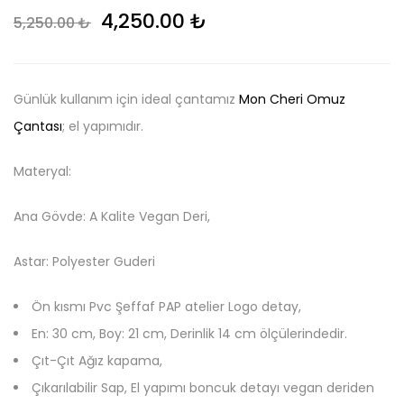
Original price was: 5,250.00 ₺.
Current price is: 4,
4,250.00
₺
5,250.00
₺
Günlük kullanım için ideal çantamız
Mon Cheri Omuz
Çantası
; el yapımıdır.
Materyal:
Ana Gövde: A Kalite Vegan Deri,
Astar: Polyester Guderi
Ön kısmı Pvc Şeffaf PAP atelier Logo detay,
En: 30 cm, Boy: 21 cm, Derinlik 14 cm ölçülerindedir.
Çıt-Çıt Ağız kapama,
Çıkarılabilir Sap, El yapımı boncuk detayı vegan deriden