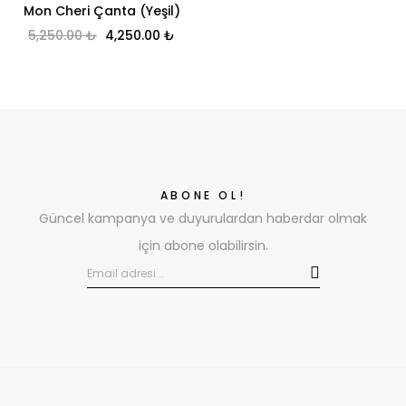
Mon Cheri Çanta (Yeşil)
Original price was: 5,250.00 ₺.
Current price is: 4,250.00 ₺.
5,250.00
₺
4,250.00
₺
ABONE OL!
Güncel kampanya ve duyurulardan haberdar olmak
için abone olabilirsin.