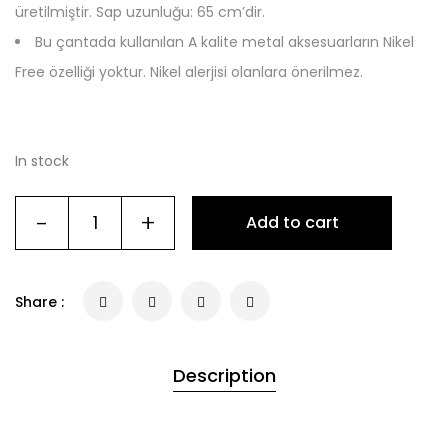
üretilmiştir. Sap uzunluğu: 65 cm’dir.
Bu çantada kullanılan A kalite metal aksesuarların Nikel
Free özelliği yoktur. Nikel alerjisi olanlara önerilmez.
In stock
-
+
Add to cart
Share :
Description