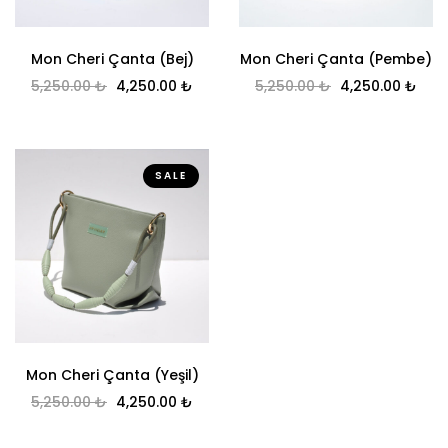
Mon Cheri Çanta (Bej)
Mon Cheri Çanta (Pembe)
Original price was: 5,250.00 ₺.
Current price is: 4,250.00 ₺.
Original price 
Curr
5,250.00
₺
4,250.00
₺
5,250.00
₺
4,250.00
₺
SALE
Mon Cheri Çanta (Yeşil)
Original price was: 5,250.00 ₺.
Current price is: 4,250.00 ₺.
5,250.00
₺
4,250.00
₺