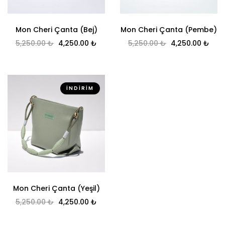
Mon Cheri Çanta (Bej)
Mon Cheri Çanta (Pembe)
Orijinal fiyat: 5,250.00 ₺.
Şu andaki fiyat: 4,250.00 ₺.
Orijinal fiyat: 5
Şu a
5,250.00
₺
4,250.00
₺
5,250.00
₺
4,250.00
₺
İNDIRIM
Mon Cheri Çanta (Yeşil)
Orijinal fiyat: 5,250.00 ₺.
Şu andaki fiyat: 4,250.00 ₺.
5,250.00
₺
4,250.00
₺