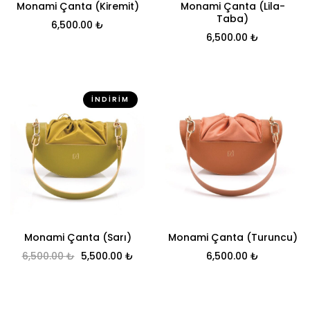
Monami Çanta (Kiremit)
Monami Çanta (Lila-
Taba)
6,500.00
₺
6,500.00
₺
İNDIRIM
Monami Çanta (Sarı)
Monami Çanta (Turuncu)
Orijinal fiyat: 6,500.00 ₺.
Şu andaki fiyat: 5,500.00 ₺.
6,500.00
₺
5,500.00
₺
6,500.00
₺