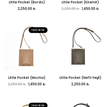
Little Pocket (Bordo)
Little Pocket (Kiremit)
Orijinal fiyat: 
Şu a
2,250.00
₺
2,250.00
₺
1,450.00
₺
İNDIRIM
Little Pocket (Mocha)
Little Pocket (Nefti Yeşil)
Orijinal fiyat: 2,250.00 ₺.
Şu andaki fiyat: 1,450.00 ₺.
2,250.00
₺
1,450.00
₺
2,250.00
₺
İNDIRIM