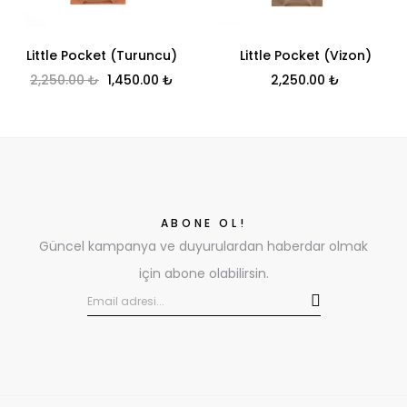
Little Pocket (Turuncu)
Little Pocket (Vizon)
Orijinal fiyat: 2,250.00 ₺.
Şu andaki fiyat: 1,450.00 ₺.
2,250.00
₺
1,450.00
₺
2,250.00
₺
ABONE OL!
Güncel kampanya ve duyurulardan haberdar olmak
için abone olabilirsin.