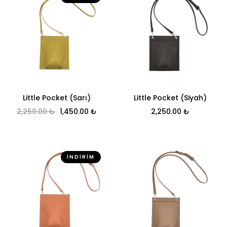
Little Pocket (Sarı)
Little Pocket (Siyah)
Orijinal fiyat: 2,250.00 ₺.
Şu andaki fiyat: 1,450.00 ₺.
2,250.00
₺
1,450.00
₺
2,250.00
₺
İNDIRIM