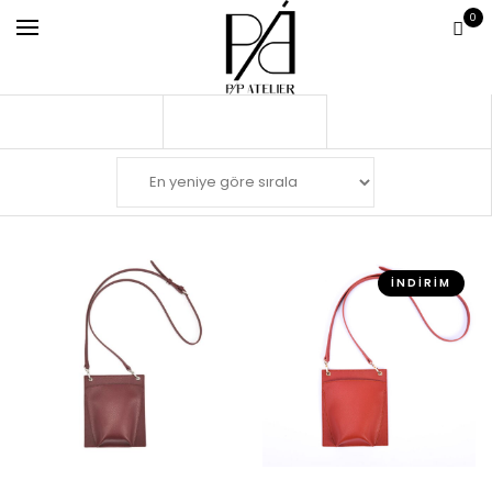
0
İNDIRIM