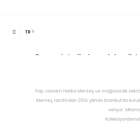
TR
Pap, müşterilerine minimalist 
Pap, ressam Harika Menteş ve mağazacılık sektör
Menteş tarafından 2014 yılında İstanbul’da kuru
veriyor. Minima
Koleksiyonlarınd