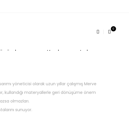
0
 ürünler sunar. Kadın çantaları
ımı yöneticisi olarak uzun yıllar çalışmış Merve
yor, kullandığı materyallerle geri dönüşüme önem
mazsa olmazları.
talarını sunuyor.