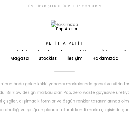
TÜM SIPARIŞLERDE ÜCRETSIZ GÖNDERIM.
PETIT A PETIT
ancak bir o kadar da renkli ve eğlenceli
markanın öne çıkan ürünüdür.
Mağaza
Stockist
İletişim
Hakkımızda
ünün önde gelen köklü yabancı markalarında görsel ve vitrin tasar
ldu. Bir Slow design markası olan Pap, zero waste gayesiyle üreti
l çizgiler, alışılmadık formlar ve özgün renkler tasarımlarında ol
a rahatlığı ve şıklığı ön planda tutarak kendi marka çizgisinde çan