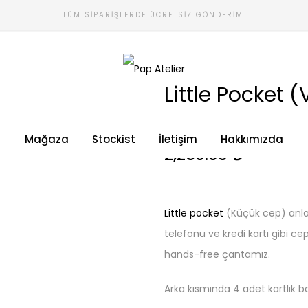
TÜM SIPARIŞLERDE ÜCRETSIZ GÖNDERIM.
Little Pocket (
Stok Durumu:
Stokta
Mağaza
Stockist
İletişim
Hakkımızda
2,250.00
₺
Little pocket
(Küçük cep) anl
telefonu ve kredi kartı gibi ce
hands-free çantamız.
Arka kısmında 4 adet kartlık 