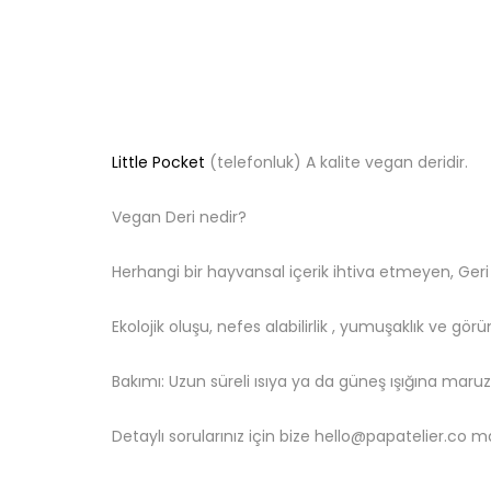
Little Pocket
(telefonluk) A kalite vegan deridir.
Vegan Deri nedir?
Herhangi bir hayvansal içerik ihtiva etmeyen, Geri
Ekolojik oluşu, nefes alabilirlik , yumuşaklık ve gör
Bakımı: Uzun süreli ısıya ya da güneş ışığına maru
Detaylı sorularınız için bize hello@papatelier.co ma