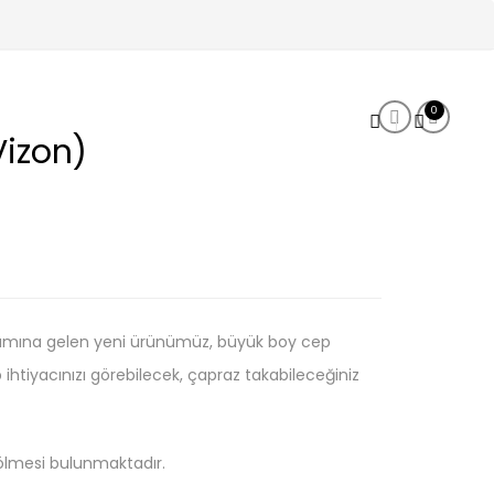
Produc
Little Pock
Little P
0
Vizon)
amına gelen yeni ürünümüz, büyük boy cep
p ihtiyacınızı görebilecek, çapraz takabileceğiniz
bölmesi bulunmaktadır.