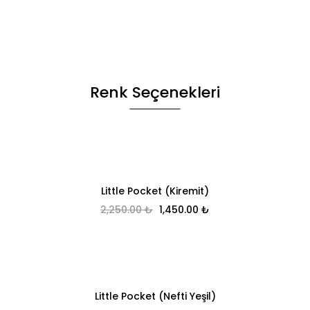
Renk Seçenekleri
Little Pocket (Kiremit)
Orijinal fiyat: 2,250.00 ₺.
Şu andaki fiyat: 1,45
2,250.00
₺
1,450.00
₺
Little Pocket (Nefti Yeşil)