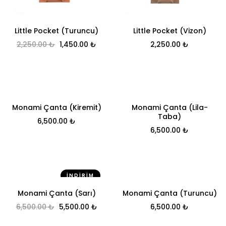
Little Pocket (Turuncu)
Little Pocket (Vizon)
Orijinal fiyat: 2,250.00 ₺.
Şu andaki fiyat: 1,450.00 ₺.
2,250.00
₺
1,450.00
₺
2,250.00
₺
Monami Çanta (Kiremit)
Monami Çanta (Lila-
Taba)
6,500.00
₺
6,500.00
₺
İNDIRIM
Monami Çanta (Sarı)
Monami Çanta (Turuncu)
Orijinal fiyat: 6,500.00 ₺.
Şu andaki fiyat: 5,500.00 ₺.
6,500.00
₺
5,500.00
₺
6,500.00
₺