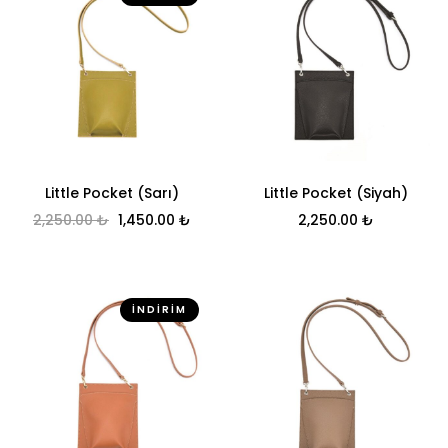
Little Pocket (Sarı)
Little Pocket (Siyah)
Orijinal fiyat: 2,250.00 ₺.
Şu andaki fiyat: 1,450.00 ₺.
2,250.00
₺
1,450.00
₺
2,250.00
₺
İNDIRIM