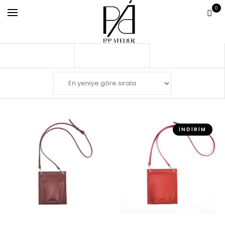
0
İNDIRIM