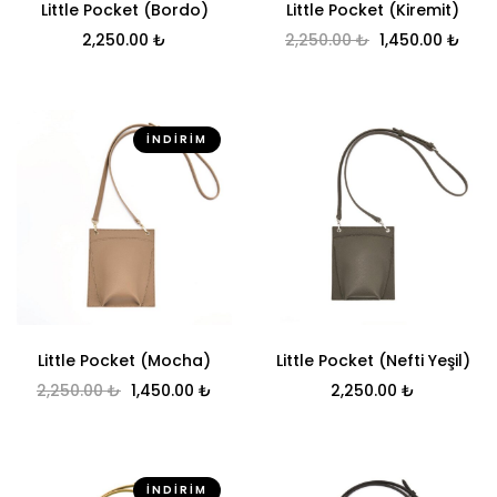
Little Pocket (Bordo)
Little Pocket (Kiremit)
Orijinal fiyat: 
Şu a
2,250.00
₺
2,250.00
₺
1,450.00
₺
İNDIRIM
Little Pocket (Mocha)
Little Pocket (Nefti Yeşil)
Orijinal fiyat: 2,250.00 ₺.
Şu andaki fiyat: 1,450.00 ₺.
2,250.00
₺
1,450.00
₺
2,250.00
₺
İNDIRIM