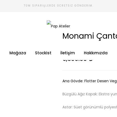
TÜM SIPARIŞLERDE ÜCRETSIZ GÖNDERIM.
Monami Çanta
Stok Durumu:
Stokta
Mağaza
Stockist
İletişim
Hakkımızda
6,500.00
₺
Ana Gövde: Flotter Desen Veg
Büzgülü Ağız Kapak: Ekstra yu
Astar: Süet görünümlü polyest