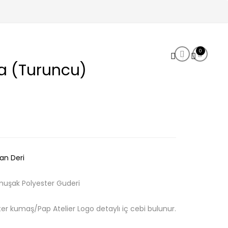
Produc
Monami Ça
Little P
0
 (Turuncu)
an Deri
muşak Polyester Guderi
er kumaş/Pap Atelier Logo detaylı iç cebi bulunur.