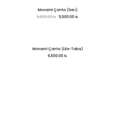
Monami Çanta (Sarı)
Orijinal fiyat: 6,500.00 ₺.
Şu andaki fiyat: 5,5
6,500.00
₺
5,500.00
₺
Monami Çanta (Lila-Taba)
6,500.00
₺