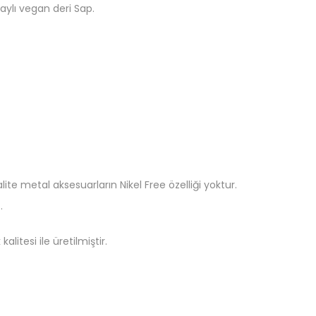
etaylı vegan deri Sap.
lite metal aksesuarların Nikel Free özelliği yoktur.
.
alitesi ile üretilmiştir.