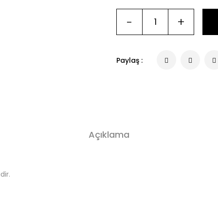
-
+
Paylaş :
Açıklama
ir.