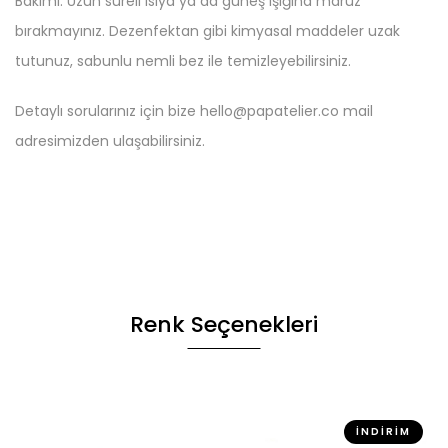
Bakımı: Uzun süreli ısıya ya da güneş ışığına maruz
bırakmayınız. Dezenfektan gibi kimyasal maddeler uzak
tutunuz, sabunlu nemli bez ile temizleyebilirsiniz.
Detaylı sorularınız için bize hello@papatelier.co mail
adresimizden ulaşabilirsiniz.
Renk Seçenekleri
İNDIRIM