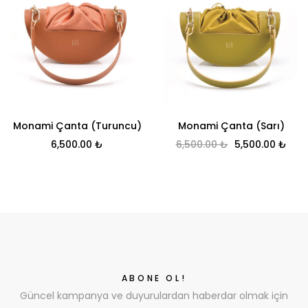
Monami Çanta (Turuncu)
Monami Çanta (Sarı)
Orijinal fiyat: 
Şu a
6,500.00
₺
6,500.00
₺
5,500.00
₺
ABONE OL!
Güncel kampanya ve duyurulardan haberdar olmak için