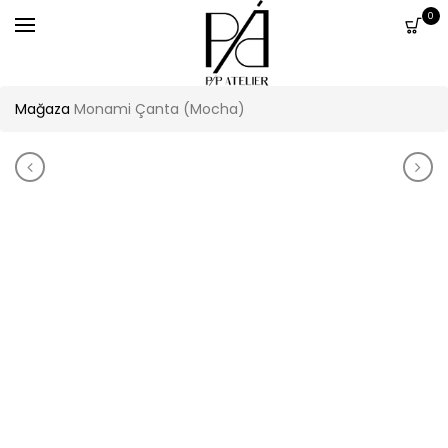
0
Mağaza
Monami Çanta (Mocha)
Product navigation
Monami Çanta (Sarı)
Mon