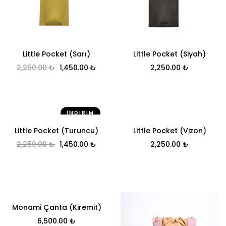
Little Pocket (Sarı)
Little Pocket (Siyah)
Orijinal fiyat: 2,250.00 ₺.
Şu andaki fiyat: 1,450.00 ₺.
2,250.00
₺
1,450.00
₺
2,250.00
₺
İNDIRIM
Little Pocket (Turuncu)
Little Pocket (Vizon)
Orijinal fiyat: 2,250.00 ₺.
Şu andaki fiyat: 1,450.00 ₺.
2,250.00
₺
1,450.00
₺
2,250.00
₺
Monami Çanta (Kiremit)
6,500.00
₺