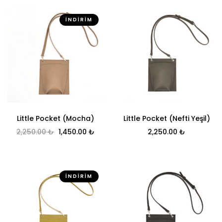
İNDIRIM
Little Pocket (Mocha)
Little Pocket (Nefti Yeşil)
Orijinal fiyat: 2,250.00 ₺.
Şu andaki fiyat: 1,450.00 ₺.
2,250.00
₺
1,450.00
₺
2,250.00
₺
İNDIRIM