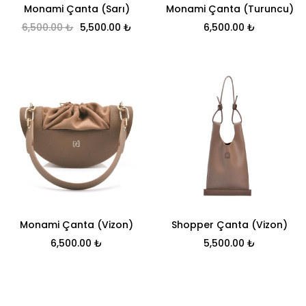
Monami Çanta (Sarı)
Monami Çanta (Turuncu)
Orijinal fiyat: 6,500.00 ₺.
Şu andaki fiyat: 5,500.00 ₺.
6,500.00
₺
5,500.00
₺
6,500.00
₺
Monami Çanta (Vizon)
Shopper Çanta (Vizon)
6,500.00
₺
5,500.00
₺