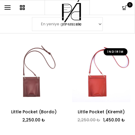
0
İNDIRIM
Little Pocket (Bordo)
Little Pocket (Kiremit)
Orijinal fiyat: 
Şu a
2,250.00
₺
2,250.00
₺
1,450.00
₺