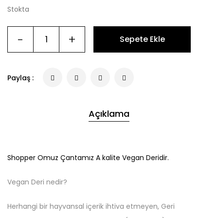
Stokta
-
+
Sepete Ekle
Paylaş :
Açıklama
Shopper Omuz Çantamız A kalite Vegan Deridir.
Vegan Deri nedir?
Herhangi bir hayvansal içerik ihtiva etmeyen, Geri