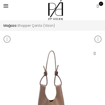
0
Mağaza
Shopper Çanta (Vizon)
Product navigation
Little Pocket (Turuncu)
Shop