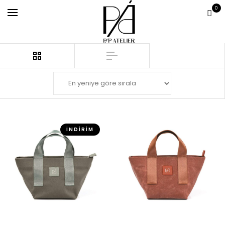
0
İNDIRIM