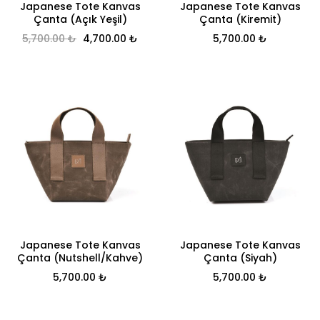
Japanese Tote Kanvas
Japanese Tote Kanvas
Çanta (Açık Yeşil)
Çanta (Kiremit)
Orijinal fiyat: 5,700.00 ₺.
Şu andaki fiyat: 4,700.00 ₺.
5,700.00
₺
4,700.00
₺
5,700.00
₺
Japanese Tote Kanvas
Japanese Tote Kanvas
Çanta (Nutshell/Kahve)
Çanta (Siyah)
5,700.00
₺
5,700.00
₺