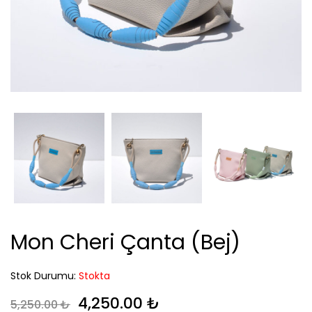
Mon Cheri Çanta (Bej)
Stok Durumu:
Stokta
Orijinal fiyat: 5,250.00 ₺.
Şu andaki fiyat: 4,2
4,250.00
₺
5,250.00
₺