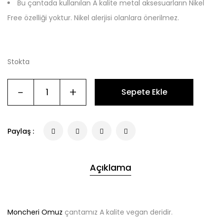
Bu çantada kullanılan A kalite metal aksesuarların Nikel
Free özelliği yoktur. Nikel alerjisi olanlara önerilmez.
Stokta
-
+
Sepete Ekle
Paylaş :
Açıklama
Moncheri Omuz
çantamız A kalite vegan deridir.