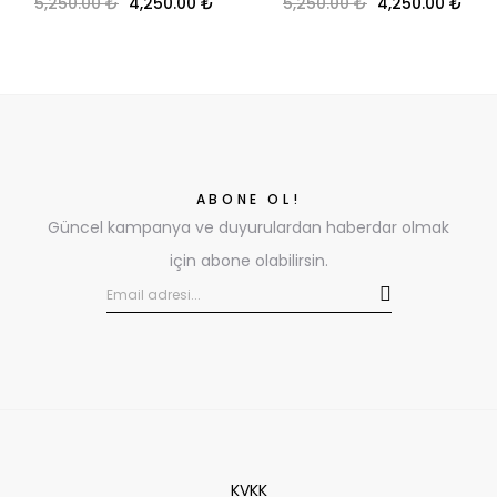
Orijinal fiyat: 5,250.00 ₺.
Şu andaki fiyat: 4,250.00 ₺.
Orijinal fiyat: 5
Şu a
5,250.00
₺
4,250.00
₺
5,250.00
₺
4,250.00
₺
ABONE OL!
Güncel kampanya ve duyurulardan haberdar olmak
için abone olabilirsin.
KVKK