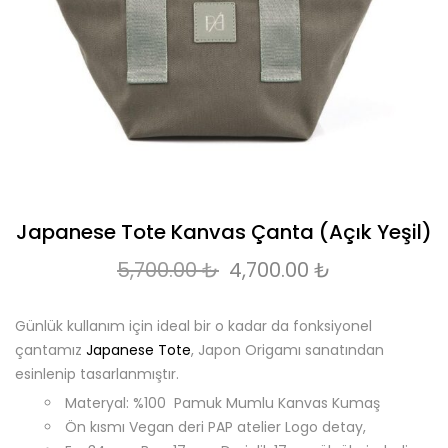
Japanese Tote Kanvas Çanta (Açık Yeşil)
Orijinal fiyat: 5,700.00 
Şu andaki fi
5,700.00
₺
4,700.00
₺
Günlük kullanım için ideal bir o kadar da fonksiyonel
çantamız
Japanese Tote
, Japon Origamı sanatından
esinlenip tasarlanmıştır.
Materyal: %100 Pamuk Mumlu Kanvas Kumaş
Ön kısmı Vegan deri PAP atelier Logo detay,