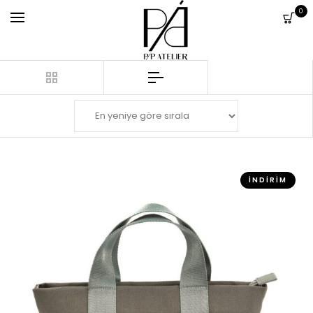
0
İNDIRIM