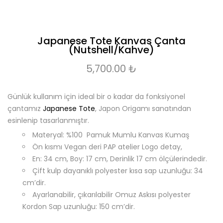
Japanese Tote Kanvas Çanta
(Nutshell/Kahve)
5,700.00
₺
Günlük kullanım için ideal bir o kadar da fonksiyonel
çantamız
Japanese Tote
, Japon Origamı sanatından
esinlenip tasarlanmıştır.
Materyal: %100 Pamuk Mumlu Kanvas Kumaş
Ön kısmı Vegan deri PAP atelier Logo detay,
En: 34 cm, Boy: 17 cm, Derinlik 17 cm ölçülerindedir.
Çift kulp dayanıklı polyester kısa sap uzunluğu: 34
cm’dir.
Ayarlanabilir, çıkarılabilir Omuz Askısı polyester
Kordon Sap uzunluğu: 150 cm’dir.