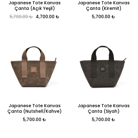
Japanese Tote Kanvas
Japanese Tote Kanvas
Çanta (Açık Yeşil)
Çanta (Kiremit)
Orijinal fiyat: 5,700.00 ₺.
Şu andaki fiyat: 4,700.00 ₺.
5,700.00
₺
4,700.00
₺
5,700.00
₺
Japanese Tote Kanvas
Japanese Tote Kanvas
Çanta (Nutshell/Kahve)
Çanta (Siyah)
5,700.00
₺
5,700.00
₺