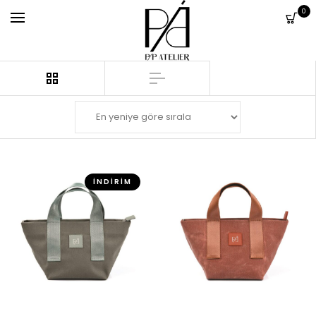
0
İNDIRIM