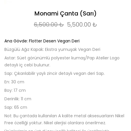
Monami Çanta (Sarı)
Orijinal fiyat: 6,500.00 
Şu andaki fi
6,500.00
₺
5,500.00
₺
Ana Gövde: Flotter Desen Vegan Deri
Büzgülü Ağız Kapak: Ekstra yumuşak Vegan Deri
Astar: Süet görünümlü polyester kumaş/Pap Atelier Logo
detaylı iç cebi bulunur.
Sap: Çıkarılabilir yaylı zincir detaylı vegan deri Sap.
En: 30 cm
Boy: 17 cm
Derinlik: 11 cm
Sap: 65 cm
Not: Bu çantada kullanılan A kalite metal aksesuarların Nikel
Free özelliği yoktur. Nikel alerjisi olanlara önerilmez.