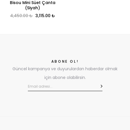
Bisou Mini Süet Çanta
(Siyah)
Orijinal fiyat: 4,450.00 ₺.
Şu andaki fiyat: 3,115.00 ₺.
4,450.00
₺
3,115.00
₺
ABONE OL!
Güncel kampanya ve duyurulardan haberdar olmak
için abone olabilirsin.