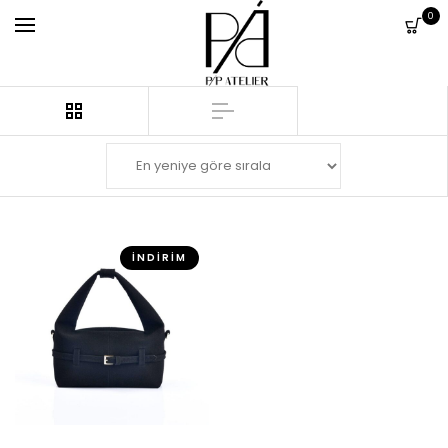
0
İNDIRIM