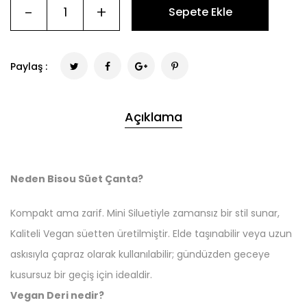
-
+
Sepete Ekle
Paylaş :
Açıklama
Neden Bisou Süet Çanta?
Kompakt ama zarif. Mini Siluetiyle zamansız bir stil sunar,
Kaliteli Vegan süetten üretilmiştir. Elde taşınabilir veya uzun
askısıyla çapraz olarak kullanılabilir; gündüzden geceye
kusursuz bir geçiş için idealdir.
Vegan Deri nedir?