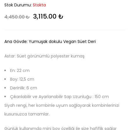
Stok Durumu:
Stokta
Orijinal fiyat: 4,450.00 ₺.
Şu andaki fiyat: 3,115
3,115.00
₺
4,450.00
₺
Ana Gövde: Yumuşak dokulu Vegan Süet Deri
Astar: Süet görünümlü polyester kumaş
En: 22 cm
Boy: 12,5 cm
Derinlik: 6 cm
Çıkarılabilir ve Ayarlanabilir Sap Uzunluğu : 150 cm
Siyah rengi, her kombinle uyum sağlayarak kombinlerinizi
kusursuzca tamamlar.
Günlük kullanımda mini boy özelliği ile size hafiflik sağlar