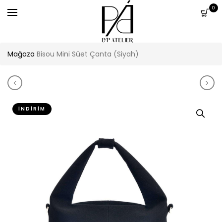
0
Mağaza
Bisou Mini Süet Çanta (Siyah)
Product navigation
Bisou Mini Süet Çanta (Kahve)
Pri
İNDIRIM