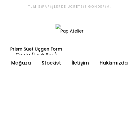
TÜM SIPARIŞLERDE ÜCRETSIZ GÖNDERIM.
Prism Süet Üçgen Form
Çanta (Uçuk Sarı)
Mağaza
Stockist
İletişim
Hakkımızda
5,400.00
₺