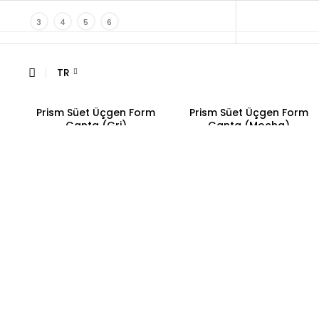
3
4
5
6
TR
Prism Süet Üçgen Form
Prism Süet Üçgen Form
Çanta (Gri)
Çanta (Mocha)
5,400.00
₺
5,400.00
₺