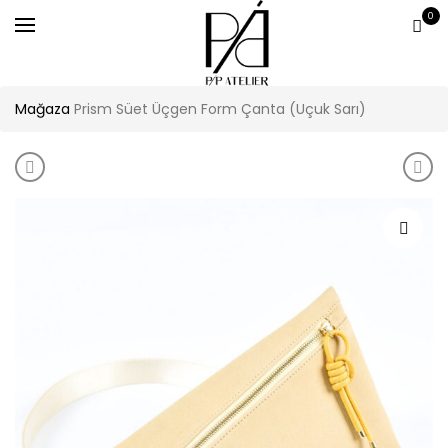
0
Mağaza
Prism Süet Üçgen Form Çanta (Uçuk Sarı)
Product navigation
Prism Süet Üçgen Form Çanta (Mocha)
Pris