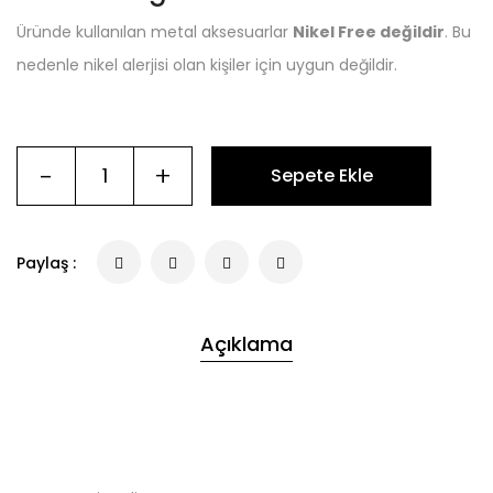
Üründe kullanılan metal aksesuarlar
Nikel Free değildir
. Bu
nedenle nikel alerjisi olan kişiler için uygun değildir.
-
+
Sepete Ekle
Paylaş :
Açıklama