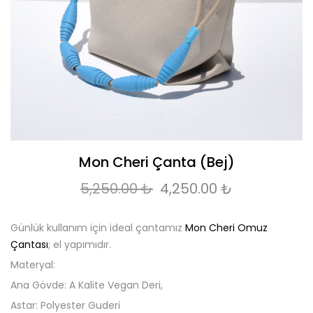
Mon Cheri Çanta (Bej)
Orijinal fiyat: 5,250.00 
Şu andaki fi
5,250.00
₺
4,250.00
₺
Günlük kullanım için ideal çantamız
Mon Cheri Omuz
Çantası
; el yapımıdır.
Materyal:
Ana Gövde: A Kalite Vegan Deri,
Astar: Polyester Guderi