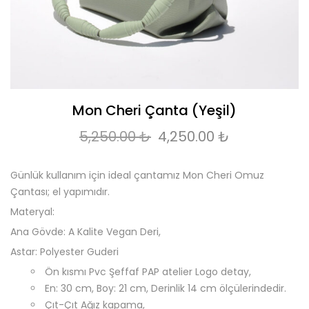
Mon Cheri Çanta (Yeşil)
Orijinal fiyat: 5,250.00 
Şu andaki fi
5,250.00
₺
4,250.00
₺
Günlük kullanım için ideal çantamız Mon Cheri Omuz
Çantası; el yapımıdır.
Materyal:
Ana Gövde: A Kalite Vegan Deri,
Astar: Polyester Guderi
Ön kısmı Pvc Şeffaf PAP atelier Logo detay,
En: 30 cm, Boy: 21 cm, Derinlik 14 cm ölçülerindedir.
Çıt-Çıt Ağız kapama,