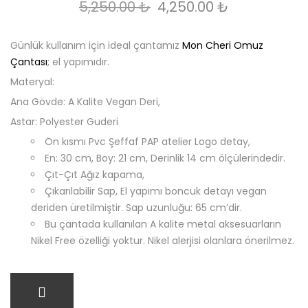
Orijinal fiyat: 5,250.00 
Şu andaki fi
5,250.00
₺
4,250.00
₺
Günlük kullanım için ideal çantamız
Mon Cheri Omuz
Çantası
; el yapımıdır.
Materyal:
Ana Gövde: A Kalite Vegan Deri,
Astar: Polyester Guderi
Ön kısmı Pvc Şeffaf PAP atelier Logo detay,
En: 30 cm, Boy: 21 cm, Derinlik 14 cm ölçülerindedir.
Çıt-Çıt Ağız kapama,
Çıkarılabilir Sap, El yapımı boncuk detayı vegan
deriden üretilmiştir. Sap uzunluğu: 65 cm’dir.
Bu çantada kullanılan A kalite metal aksesuarların
Nikel Free özelliği yoktur. Nikel alerjisi olanlara önerilmez.