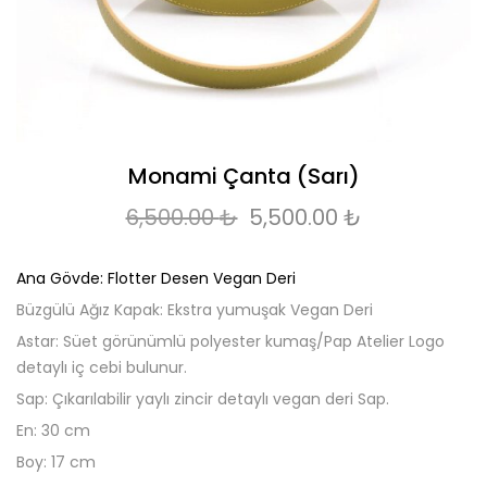
Monami Çanta (Sarı)
Orijinal fiyat: 6,500.00 
Şu andaki fi
6,500.00
₺
5,500.00
₺
Ana Gövde: Flotter Desen Vegan Deri
Büzgülü Ağız Kapak: Ekstra yumuşak Vegan Deri
Astar: Süet görünümlü polyester kumaş/Pap Atelier Logo
detaylı iç cebi bulunur.
Sap: Çıkarılabilir yaylı zincir detaylı vegan deri Sap.
En: 30 cm
Boy: 17 cm