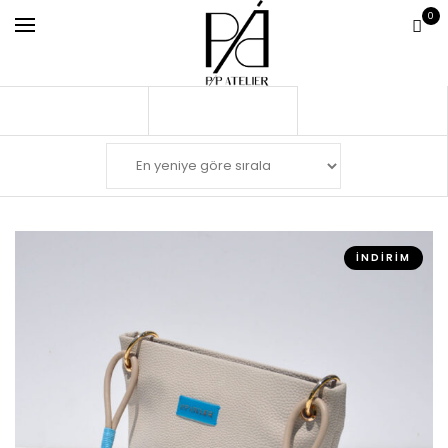
0
İNDIRIM