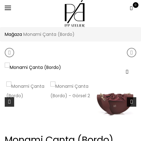
0
Mağaza
Monami Çanta (Bordo)
Product navigation
Minare Çanta Sapı (Kiremit)
Mona
Monami Çanta (Bordo)